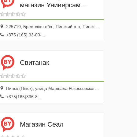
магазин Универсам
центр-Пинск
225710, Брестская обл., Пинский р-н, Пинск г., ул. Первомайская, 159
+375 (165) 33-00-...
Свитанак
Пинск (Пiнск), улица Маршала Рокоссовского, 12
+375(165)336-8...
Магазин Сеал