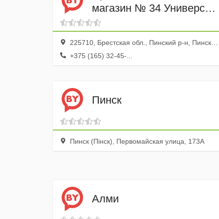
магазин № 34 Универсам
центр-Пинск
225710, Брестская обл., Пинский р-н, Пинск г., ул. Иркутско-Пинской Дивизии, 31
+375 (165) 32-45-...
Пинск
Пинск (Пiнск), Первомайская улица, 173А
Алми