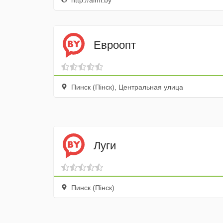
http://almi.by
Евроопт
Пинск (Пiнск), Центральная улица
Луги
Пинск (Пiнск)